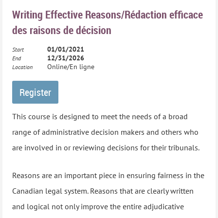
Council of Administrative Tribunals (BCCAT).
Writing Effective Reasons/Rédaction efficace
des raisons de décision
01/01/2021
Start
12/31/2026
End
Online/En ligne
Location
Ce cours offre aux apprenants une exploration riche,
This course is designed to meet the needs of a broad
interactive et stimulante de sujets pertinents et fournit
range of administrative decision makers and others who
des occasions de s’engager avec des récits et des
are involved in or reviewing decisions for their tribunals.
interactions de scénarios placés stratégiquement dans le
Reasons are an important piece in ensuring fairness in the
cours.
Canadian legal system. Reasons that are clearly written
Pour plus de renseignements, veuillez visiter le
site web
and logical not only improve the entire adjudicative