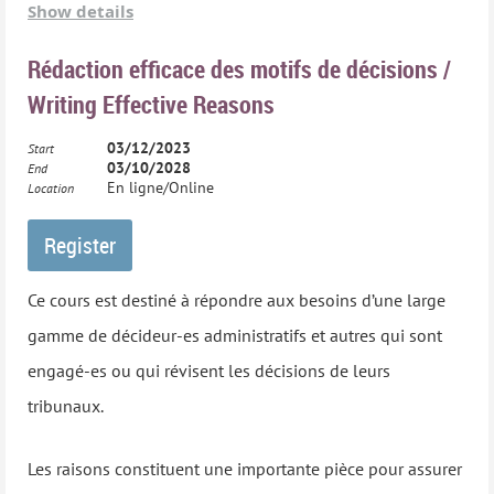
du CTAC
.
process for participants but also assist those who did not
Show details
attend the hearing such as the wider administrative law
Rédaction efficace des motifs de décisions /
Ce cours a été développé en partenariat avec le BC
community, the public, the media, and, in some instances,
Writing Effective Reasons
Council of Administrative Tribunals (BCCAT).
reviewing bodies and courts.
03/12/2023
Start
03/10/2028
End
Please see the
CCAT website
for more details.
En ligne/Online
Location
Ce cours est destiné à répondre aux besoins d’une large
Ce cours est destiné à répondre aux besoins d’une large
gamme de décideur-es administratifs et autres qui sont
gamme de décideur-es administratifs et autres qui sont
engagé-es ou qui révisent les décisions de leurs
engagé-es ou qui révisent les décisions de leurs
tribunaux.
tribunaux.
Les raisons constituent une importante pièce pour assurer
Les raisons constituent une importante pièce pour assurer