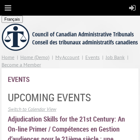
Français
Home
Home (Demo)
My Account
Events
Job Bank
Become a Member
EVENTS
UPCOMING EVENTS
Switch to Calendar View
Adjudication Skills for the 21st Century: An
On-line Primer / Compétences en Gestion
d’audiences pour le 21ième siècle : une