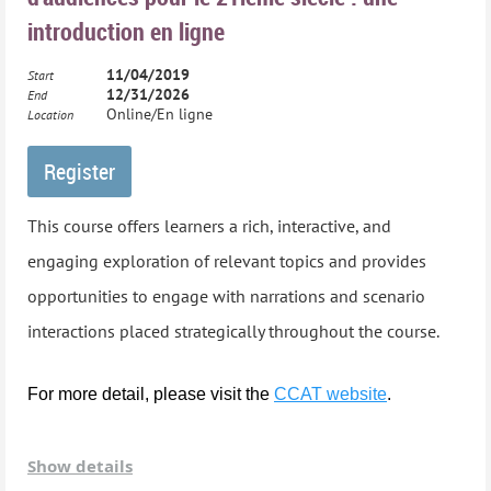
introduction en ligne
11/04/2019
Start
12/31/2026
End
Online/En ligne
Location
This course offers learners a rich, interactive, and
engaging exploration of relevant topics and provides
opportunities to engage with narrations and scenario
interactions placed strategically throughout the course.
For more detail, please visit the
CCAT website
.
This course was developed in partnership with the BC
Show details